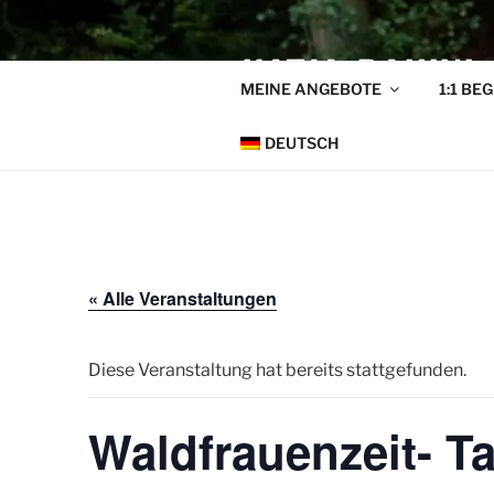
Zum
Inhalt
KATJA-BAHINI
springen
MEINE ANGEBOTE
1:1 BE
Tanz zum Sein | Körperbeh
DEUTSCH
« Alle Veranstaltungen
Diese Veranstaltung hat bereits stattgefunden.
Waldfrauenzeit- Ta