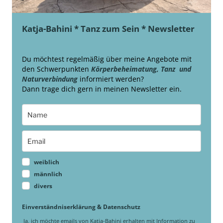
Katja-Bahini * Tanz zum Sein * Newsletter
Du möchtest regelmäßig über meine Angebote mit
den Schwerpunkten
Körperbeheimatung, Tanz und
Naturverbindung
informiert werden?
Dann trage dich gern in meinen Newsletter ein.
weiblich
männlich
divers
Einverständniserklärung & Datenschutz
Ja, ich möchte emails von Katja-Bahini erhalten mit Information zu