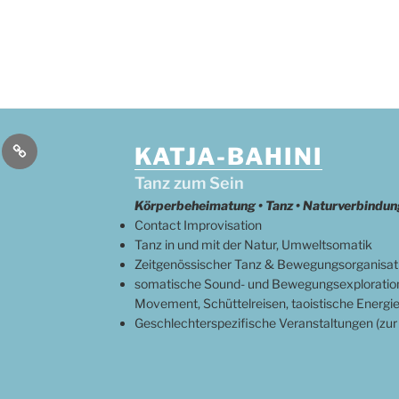
o
Deutsch
KATJA-BAHINI
Tanz zum Sein
Körperbeheimatung • Tanz • Naturverbindun
Contact Improvisation
Tanz in und mit der Natur, Umweltsomatik
Zeitgenössischer Tanz & Bewegungsorganisatio
somatische Sound- und Bewegungsexploration
Movement, Schüttelreisen, taoistische Energi
Geschlechterspezifische Veranstaltungen (zur 