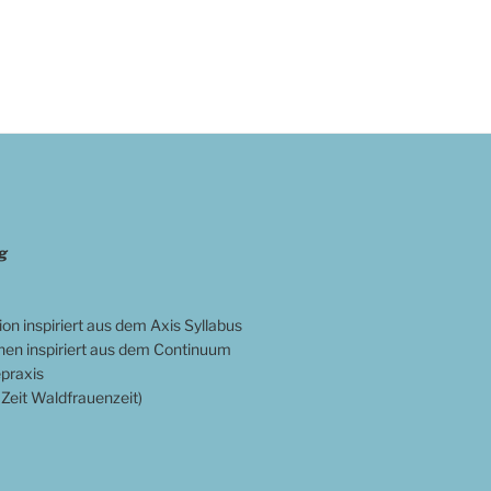
g
n inspiriert aus dem Axis Syllabus
en inspiriert aus dem Continuum
epraxis
Zeit Waldfrauenzeit)