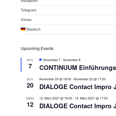
Instagram
Telegram
Vimeo
Deutsch
Upcoming Events
H
November 7
-
November 8
NOV.
7
e
CONTINUUM Einführungs
r
v
o
November 20 @ 18:00
-
November 22 @ 17:00
NOV.
r
20
DIALOGE Contact Impro 
g
e
h
o
12. März 2027 @ 18:00
-
14. März 2027 @ 17:00
MÄRZ
b
12
DIALOGE Contact Impro 
e
n