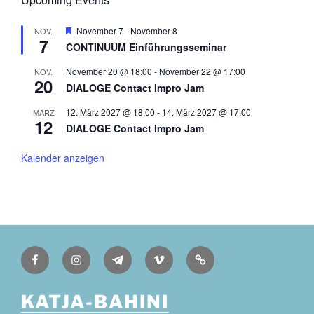
H
November 7
-
November 8
NOV.
7
e
CONTINUUM Einführungsseminar
r
v
November 20 @ 18:00
-
November 22 @ 17:00
NOV.
o
20
r
DIALOGE Contact Impro Jam
g
e
12. März 2027 @ 18:00
-
14. März 2027 @ 17:00
MÄRZ
h
12
DIALOGE Contact Impro Jam
o
b
e
Kalender anzeigen
n
Facebook
Instagram
Telegram
Vimeo
Deutsch
KATJA-BAHINI