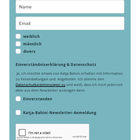
weiblich
männlich
divers
Einverständniserklärung & Datenschutz
Ja, ich möchte emails von Katja-Bahini erhalten mit Information
zu Veranstaltungen und Angeboten. Ich stimme den
Datenschutbestimmungen zu
und weiß, dass ich mich jederzeit
aktiv aus dem Newsletter austragen kann.
Einverstanden
Katja-Bahini-Newsletter-Anmeldung