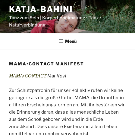
Zum
KATJA-BAHINI
Inhalt
springen
Tanz zum Sein | Körperbeheimatung • Tanz •
Naturverbindung
Menü
MAMA•CONTACT MANIFEST
MAMA•CONTACT
Manifest
Zur Schutzpatronin für unser Kollektiv rufen wir keine
geringere als die große Göttin, MAMA, die Urmutter in
all ihren Erscheinungsformen an. Mit ihr bestärken wir
die Erinnerung daran, dass alles menschliche Leben
aus dem Schoß geboren wird und in die Erde
zurückkehrt. Dass unsere Existenz mit allem Leben
unmittelbar, untrennbar verwoben ist.