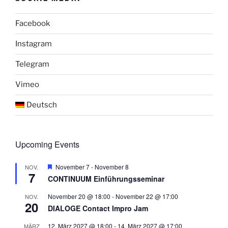
Facebook
Instagram
Telegram
Vimeo
Deutsch
Upcoming Events
H
November 7
-
November 8
NOV.
7
e
CONTINUUM Einführungsseminar
r
v
November 20 @ 18:00
-
November 22 @ 17:00
NOV.
o
20
r
DIALOGE Contact Impro Jam
g
e
12. März 2027 @ 18:00
-
14. März 2027 @ 17:00
MÄRZ