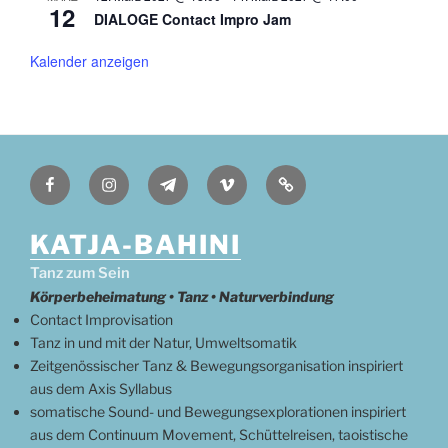
h
12
DIALOGE Contact Impro Jam
o
b
e
Kalender anzeigen
n
Facebook
Instagram
Telegram
Vimeo
Deutsch
KATJA-BAHINI
Tanz zum Sein
Körperbeheimatung • Tanz • Naturverbindung
Contact Improvisation
Tanz in und mit der Natur, Umweltsomatik
Zeitgenössischer Tanz & Bewegungsorganisation inspiriert
aus dem Axis Syllabus
somatische Sound- und Bewegungsexplorationen inspiriert
aus dem Continuum Movement, Schüttelreisen, taoistische