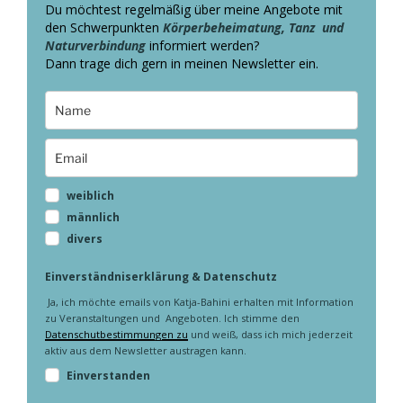
Du möchtest regelmäßig über meine Angebote mit
den Schwerpunkten
Körperbeheimatung, Tanz und
Naturverbindung
informiert werden?
Dann trage dich gern in meinen Newsletter ein.
weiblich
männlich
divers
Einverständniserklärung & Datenschutz
Ja, ich möchte emails von Katja-Bahini erhalten mit Information
zu Veranstaltungen und Angeboten. Ich stimme den
Datenschutbestimmungen zu
und weiß, dass ich mich jederzeit
aktiv aus dem Newsletter austragen kann.
Einverstanden