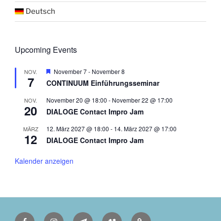
Deutsch
Upcoming Events
H
November 7
-
November 8
NOV.
7
e
CONTINUUM Einführungsseminar
r
v
November 20 @ 18:00
-
November 22 @ 17:00
NOV.
o
20
r
DIALOGE Contact Impro Jam
g
e
12. März 2027 @ 18:00
-
14. März 2027 @ 17:00
MÄRZ
h
12
DIALOGE Contact Impro Jam
o
b
e
Kalender anzeigen
n
Facebook
Instagram
Telegram
Vimeo
Deutsch