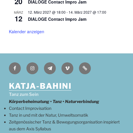
20
r
DIALOGE Contact Impro Jam
g
e
12. März 2027 @ 18:00
-
14. März 2027 @ 17:00
MÄRZ
h
12
DIALOGE Contact Impro Jam
o
b
e
Kalender anzeigen
n
Facebook
Instagram
Telegram
Vimeo
Deutsch
KATJA-BAHINI
Tanz zum Sein
Körperbeheimatung • Tanz • Naturverbindung
Contact Improvisation
Tanz in und mit der Natur, Umweltsomatik
Zeitgenössischer Tanz & Bewegungsorganisation inspiriert
aus dem Axis Syllabus