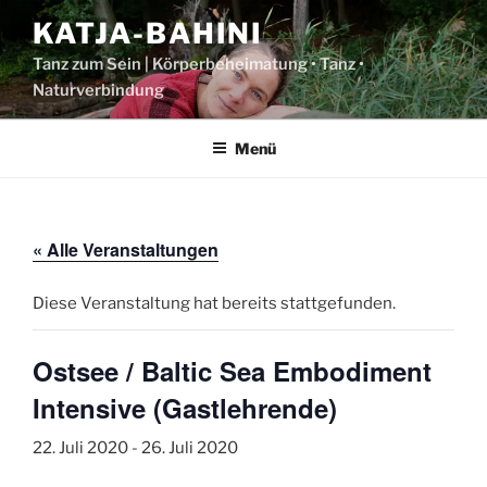
Zum
KATJA-BAHINI
Inhalt
springen
Tanz zum Sein | Körperbeheimatung • Tanz •
Naturverbindung
Menü
« Alle Veranstaltungen
Diese Veranstaltung hat bereits stattgefunden.
Ostsee / Baltic Sea Embodiment
Intensive (Gastlehrende)
22. Juli 2020
-
26. Juli 2020