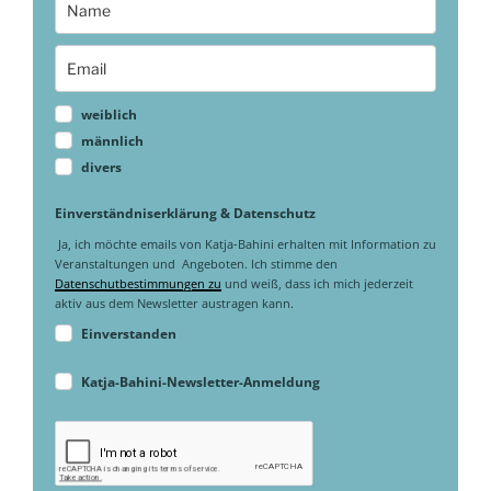
weiblich
männlich
divers
Einverständniserklärung & Datenschutz
Ja, ich möchte emails von Katja-Bahini erhalten mit Information zu
Veranstaltungen und Angeboten. Ich stimme den
Datenschutbestimmungen zu
und weiß, dass ich mich jederzeit
aktiv aus dem Newsletter austragen kann.
Einverstanden
Katja-Bahini-Newsletter-Anmeldung