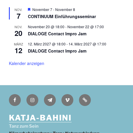
H
November 7
-
November 8
NOV.
7
e
CONTINUUM Einführungsseminar
r
v
November 20 @ 18:00
-
November 22 @ 17:00
NOV.
o
20
r
DIALOGE Contact Impro Jam
g
e
12. März 2027 @ 18:00
-
14. März 2027 @ 17:00
MÄRZ
h
12
DIALOGE Contact Impro Jam
o
b
e
Kalender anzeigen
n
Facebook
Instagram
Telegram
Vimeo
Deutsch
KATJA-BAHINI
Tanz zum Sein