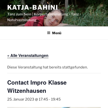
Zum
KATJA-BAHINI
Inhalt
springen
Tanz zum Sein | Körperbeheimatung • Tanz •
Naturverbindung
Menü
« Alle Veranstaltungen
Diese Veranstaltung hat bereits stattgefunden.
Contact Impro Klasse
Witzenhausen
25. Januar 2023 @ 17:45
-
19:45