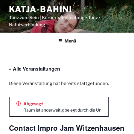
Zum
KATJA-BAHINI
Inhalt
springen
Tanz zum Sein | Körperbeheimatung • Tanz •
Naturverbindung
Menü
« Alle Veranstaltungen
Diese Veranstaltung hat bereits stattgefunden.
Abgesagt
Raum ist anderweitig belegt durch die Uni
Contact Impro Jam Witzenhausen