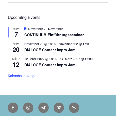
Upcoming Events
H
November 7
-
November 8
NOV.
7
e
CONTINUUM Einführungsseminar
r
v
November 20 @ 18:00
-
November 22 @ 17:00
NOV.
o
20
r
DIALOGE Contact Impro Jam
g
e
12. März 2027 @ 18:00
-
14. März 2027 @ 17:00
MÄRZ
h
12
DIALOGE Contact Impro Jam
o
b
e
Kalender anzeigen
n
Facebook
Instagram
Telegram
Vimeo
Deutsch