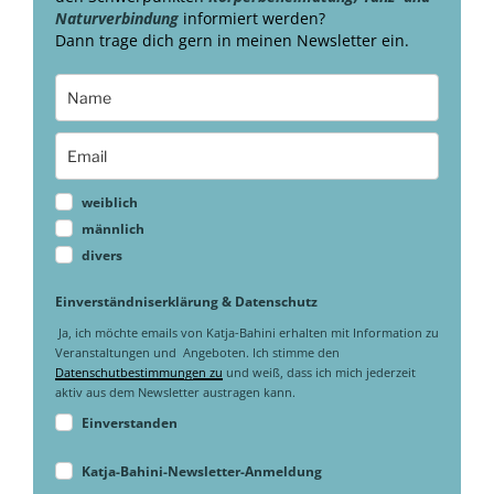
Naturverbindung
informiert werden?
Dann trage dich gern in meinen Newsletter ein.
weiblich
männlich
divers
Einverständniserklärung & Datenschutz
Ja, ich möchte emails von Katja-Bahini erhalten mit Information zu
Veranstaltungen und Angeboten. Ich stimme den
Datenschutbestimmungen zu
und weiß, dass ich mich jederzeit
aktiv aus dem Newsletter austragen kann.
Einverstanden
Katja-Bahini-Newsletter-Anmeldung