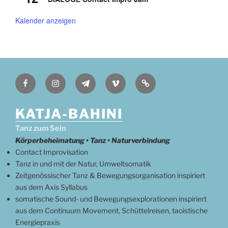
o
b
e
Kalender anzeigen
n
Facebook
Instagram
Telegram
Vimeo
Deutsch
KATJA-BAHINI
Tanz zum Sein
Körperbeheimatung • Tanz • Naturverbindung
Contact Improvisation
Tanz in und mit der Natur, Umweltsomatik
Zeitgenössischer Tanz & Bewegungsorganisation inspiriert
aus dem Axis Syllabus
somatische Sound- und Bewegungsexplorationen inspiriert
aus dem Continuum Movement, Schüttelreisen, taoistische
Energiepraxis