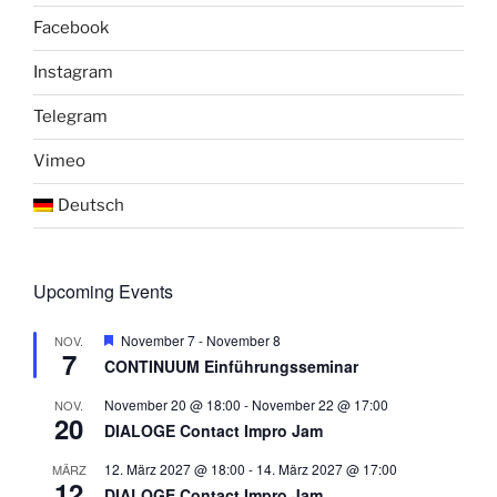
Facebook
Instagram
Telegram
Vimeo
Deutsch
Upcoming Events
H
November 7
-
November 8
NOV.
7
e
CONTINUUM Einführungsseminar
r
v
November 20 @ 18:00
-
November 22 @ 17:00
NOV.
o
20
r
DIALOGE Contact Impro Jam
g
e
12. März 2027 @ 18:00
-
14. März 2027 @ 17:00
MÄRZ
h
12
DIALOGE Contact Impro Jam