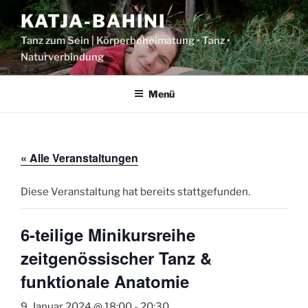
Zum
KATJA-BAHINI
Inhalt
springen
Tanz zum Sein | Körperbeheimatung • Tanz •
Naturverbindung
Menü
« Alle Veranstaltungen
Diese Veranstaltung hat bereits stattgefunden.
6-teilige Minikursreihe
zeitgenössischer Tanz &
funktionale Anatomie
9. Januar 2024 @ 18:00
-
20:30