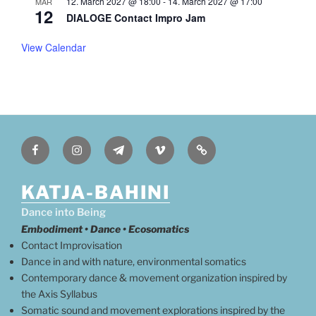
12. March 2027 @ 18:00
-
14. March 2027 @ 17:00
MAR
12
DIALOGE Contact Impro Jam
View Calendar
Facebook
Instagram
Telegram
Vimeo
English
KATJA-BAHINI
Dance into Being
Embodiment •
Dance • Ecosomatics
Contact Improvisation
Dance in and with nature, environmental somatics
Contemporary dance & movement organization inspired by
the Axis Syllabus
Somatic sound and movement explorations inspired by the