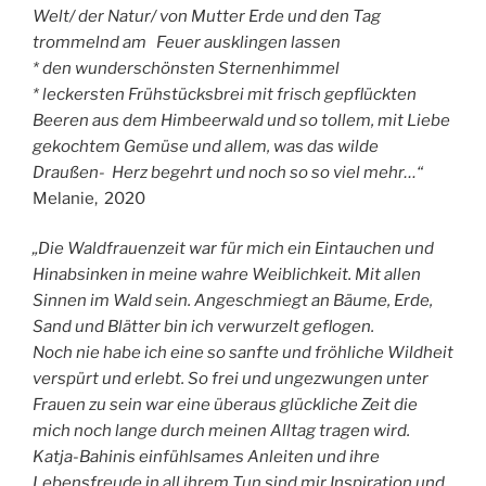
Welt/ der Natur/ von Mutter Erde und den Tag
trommelnd am Feuer ausklingen lassen
* den wunderschönsten Sternenhimmel
* leckersten Frühstücksbrei mit frisch gepflückten
Beeren aus dem Himbeerwald und so tollem, mit Liebe
gekochtem Gemüse und allem, was das wilde
Draußen- Herz begehrt und noch so so viel mehr…“
Melanie, 2020
„Die Waldfrauenzeit war für mich ein Eintauchen und
Hinabsinken in meine wahre Weiblichkeit. Mit allen
Sinnen im Wald sein. Angeschmiegt an Bäume, Erde,
Sand und Blätter bin ich verwurzelt geflogen.
Noch nie habe ich eine so sanfte und fröhliche Wildheit
verspürt und erlebt. So frei und ungezwungen unter
Frauen zu sein war eine überaus glückliche Zeit die
mich noch lange durch meinen Alltag tragen wird.
Katja-Bahinis einfühlsames Anleiten und ihre
Lebensfreude in all ihrem Tun sind mir Inspiration und