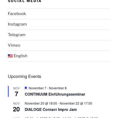
SOCIAL MEDIA
Facebook
Instagram
Telegram
Vimeo
English
Upcoming Events
F
November 7
-
November 8
NOV
7
e
CONTINUUM Einführungsseminar
a
t
November 20 @ 18:00
-
November 22 @ 17:00
NOV
u
20
r
DIALOGE Contact Impro Jam
e
d