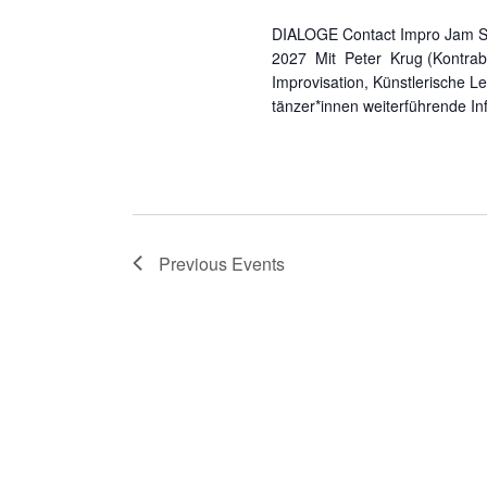
i
DIALOGE Contact Impro Jam Seri
2027 Mit Peter Krug (Kontrab
o
Improvisation, Künstlerische L
tänzer*innen weiterführende In
n
Previous
Events