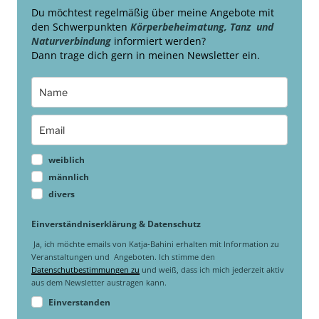
Du möchtest regelmäßig über meine Angebote mit
den Schwerpunkten
Körperbeheimatung, Tanz und
Naturverbindung
informiert werden?
Dann trage dich gern in meinen Newsletter ein.
weiblich
männlich
divers
Einverständniserklärung & Datenschutz
Ja, ich möchte emails von Katja-Bahini erhalten mit Information zu
Veranstaltungen und Angeboten. Ich stimme den
Datenschutbestimmungen zu
und weiß, dass ich mich jederzeit aktiv
aus dem Newsletter austragen kann.
Einverstanden