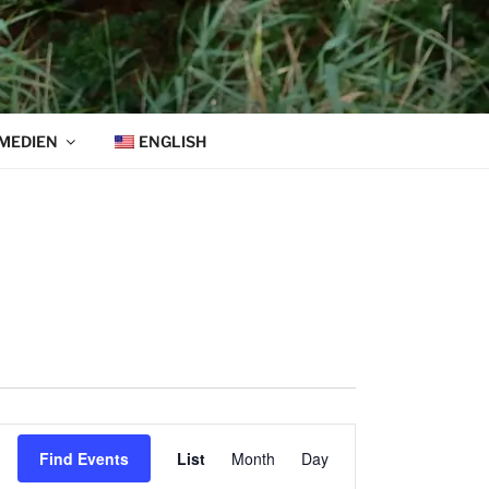
MEDIEN
ENGLISH
E
Find Events
List
Month
Day
v