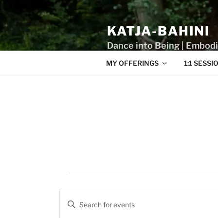
Skip
to
KATJA-BAHINI
content
Dance into Being | Embod
MY OFFERINGS
1:1 SESSI
Events
E
E
v
n