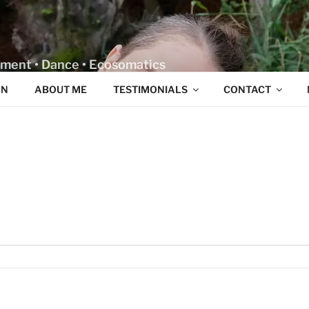
iment • Dance • Ecosomatics
ON
ABOUT ME
TESTIMONIALS
CONTACT