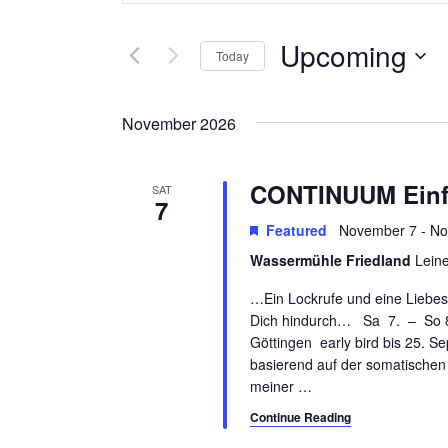
t
e
e
Upcoming
Today
n
r
K
S
t
e
e
November 2026
s
y
l
w
e
S
o
c
CONTINUUM Einf
SAT
7
e
r
t
d
Featured
d
November 7
-
No
a
.
a
Wassermühle Friedland
Leine
r
S
t
…Ein Lockrufe und eine Liebes
e
e
c
Dich hindurch… Sa 7. – So 8
a
.
Göttingen early bird bis 25. Se
h
r
basierend auf der somatische
c
a
meiner
…
h
Continue Reading
n
f
o