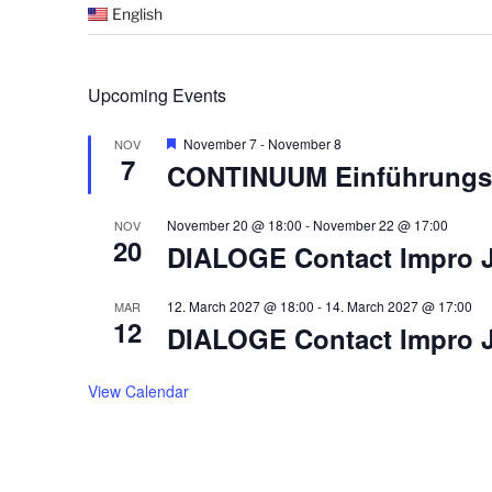
English
Upcoming Events
F
November 7
-
November 8
NOV
7
e
CONTINUUM Einführungs
a
t
u
November 20 @ 18:00
-
November 22 @ 17:00
NOV
r
20
DIALOGE Contact Impro 
e
d
12. March 2027 @ 18:00
-
14. March 2027 @ 17:00
MAR
12
DIALOGE Contact Impro 
View Calendar