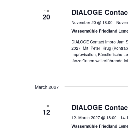
d
r
DIALOGE Contac
FRI
V
E
20
v
November 20 @ 18:00
-
Novem
i
e
Wassermühle Friedland
Leine
e
n
t
DIALOGE Contact Impro Jam Seri
w
s
2027 Mit Peter Krug (Kontrab
s
b
Improvisation, Künstlerische L
y
tänzer*innen weiterführende In
N
K
a
e
y
v
March 2027
w
i
o
r
DIALOGE Contac
g
FRI
d
12
a
.
12. March 2027 @ 18:00
-
14.
t
Wassermühle Friedland
Leine